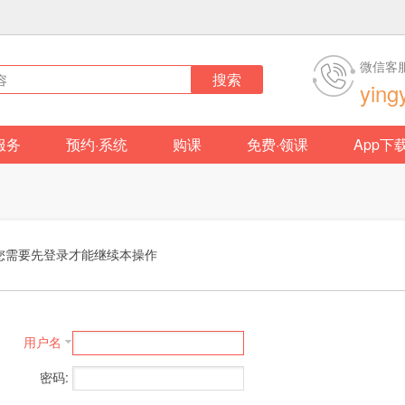
微信客
搜索
ying
服务
预约·系统
购课
免费·领课
App下
您需要先登录才能继续本操作
用户名
密码: