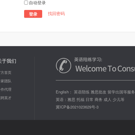
自动登录
找回密码
登录
关于我们
官方首页
专家团队
合作代理
English： 英语陪练 雅思批改 留学出国等服
诚聘英才
英语：雅思 托福 日常 商务 成人 少儿等
冀ICP备2021023629号-3