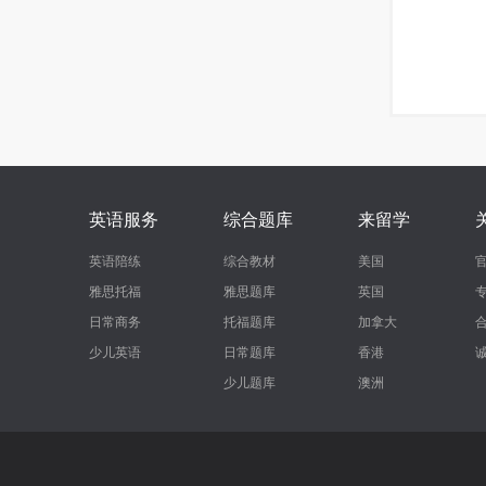
英语服务
综合题库
来留学
英语陪练
综合教材
美国
雅思托福
雅思题库
英国
日常商务
托福题库
加拿大
少儿英语
日常题库
香港
少儿题库
澳洲