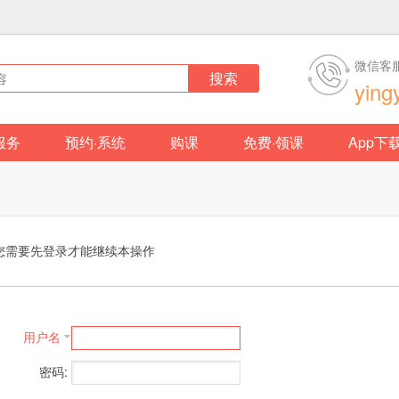
微信客
搜索
ying
服务
预约·系统
购课
免费·领课
App下
您需要先登录才能继续本操作
用户名
密码: