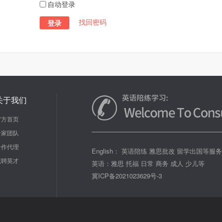
自动登录
找回密码
登录
关于我们
官方首页
专家团队
合作代理
English： 英语陪练 雅思批改 留学出国等服
诚聘英才
英语：雅思 托福 日常 商务 成人 少儿等
冀ICP备2021023629号-3