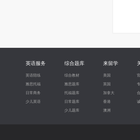
英语服务
综合题库
来留学
英语陪练
综合教材
美国
雅思托福
雅思题库
英国
日常商务
托福题库
加拿大
少儿英语
日常题库
香港
少儿题库
澳洲