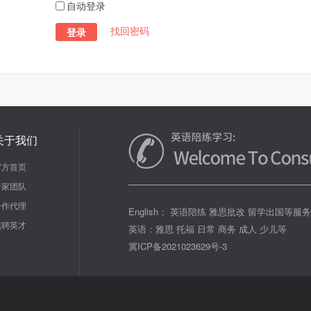
自动登录
找回密码
登录
关于我们
官方首页
专家团队
合作代理
English： 英语陪练 雅思批改 留学出国等服
诚聘英才
英语：雅思 托福 日常 商务 成人 少儿等
冀ICP备2021023629号-3