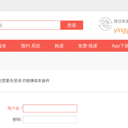
微信客
搜索
ying
服务
预约·系统
购课
免费·领课
App下
您需要先登录才能继续本操作
用户名
密码: