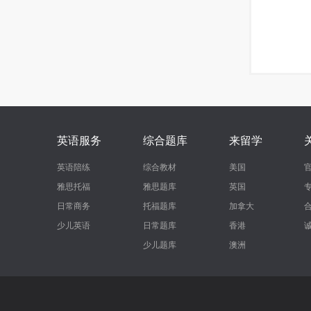
英语服务
综合题库
来留学
英语陪练
综合教材
美国
雅思托福
雅思题库
英国
日常商务
托福题库
加拿大
少儿英语
日常题库
香港
少儿题库
澳洲