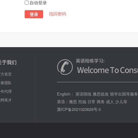
自动登录
找回密码
登录
关于我们
官方首页
专家团队
合作代理
English： 英语陪练 雅思批改 留学出国等服
诚聘英才
英语：雅思 托福 日常 商务 成人 少儿等
冀ICP备2021023629号-3