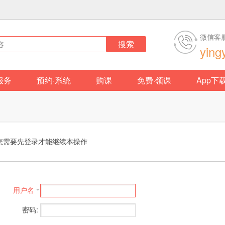
微信客
搜索
ying
服务
预约·系统
购课
免费·领课
App下
您需要先登录才能继续本操作
用户名
密码: