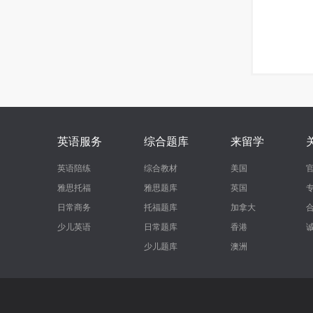
英语服务
综合题库
来留学
英语陪练
综合教材
美国
雅思托福
雅思题库
英国
日常商务
托福题库
加拿大
少儿英语
日常题库
香港
少儿题库
澳洲