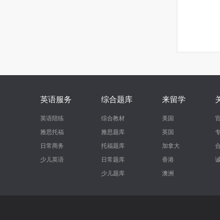
英语服务
综合题库
来留学
英语陪练
综合教材
美国
雅思托福
雅思题库
英国
日常商务
托福题库
加拿大
少儿英语
日常题库
香港
少儿题库
澳洲