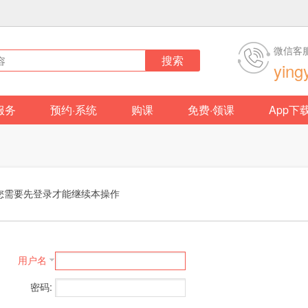
微信客
搜索
ying
服务
预约·系统
购课
免费·领课
App下
您需要先登录才能继续本操作
用户名
密码: