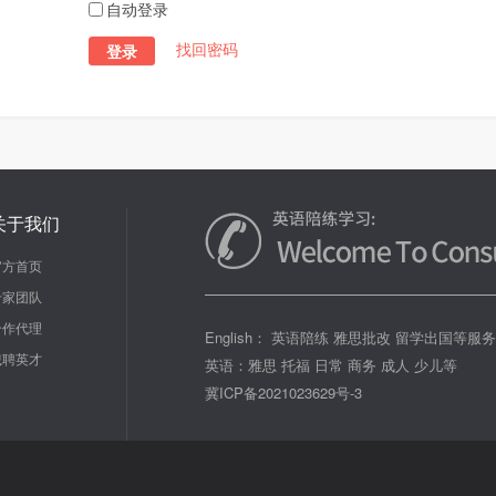
自动登录
找回密码
登录
关于我们
官方首页
专家团队
合作代理
English： 英语陪练 雅思批改 留学出国等服
诚聘英才
英语：雅思 托福 日常 商务 成人 少儿等
冀ICP备2021023629号-3