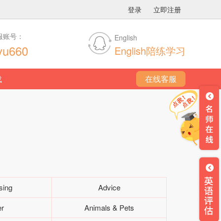
登录
立即注册
服账号：
English
yu660
English陪练学习
载
在线客服
sing
Advice
er
Animals & Pets