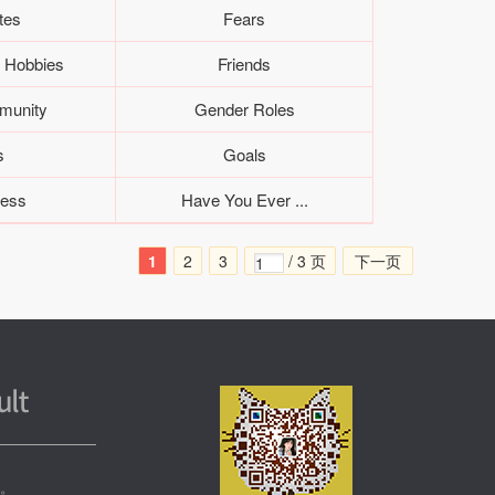
tes
Fears
 Hobbies
Friends
munity
Gender Roles
s
Goals
ness
Have You Ever ...
1
2
3
/ 3 页
下一页
务。