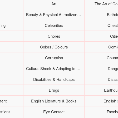
Art
The Art of Co
Beauty & Physical Attractiveness
Birthd
ing
Celebrities
Cheat
Chores
Citi
Colors / Colours
Comi
Corruption
Countr
Cultural Shock & Adapting to Canada
Dang
Disabilities & Handicaps
Disas
Drugs
Earthqu
ment
English Literature & Books
English 
stions
Eye Contact
Faceb