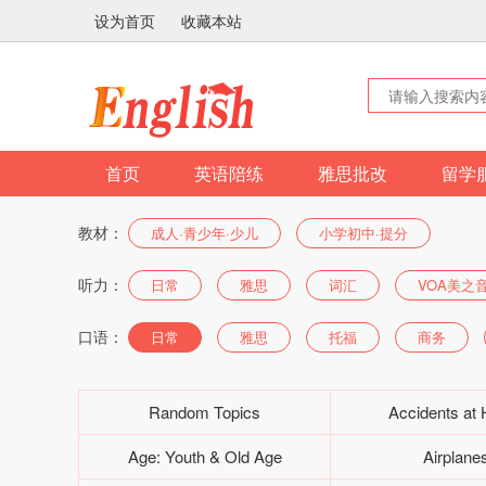
设为首页
收藏本站
首页
英语陪练
雅思批改
留学
教材：
成人·青少年·少儿
小学初中·提分
听力：
日常
雅思
词汇
VOA美之
口语：
日常
雅思
托福
商务
Random Topics
Accidents at
Age: Youth & Old Age
Airplane