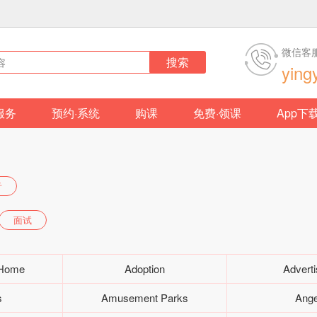
微信客
搜索
ying
服务
预约·系统
购课
免费·领课
App下
音
面试
 Home
Adoption
Adverti
s
Amusement Parks
Ang