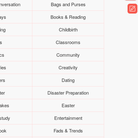
nversation
Bags and Purses
ays
Books & Reading
ing
Childbirth
es
Classrooms
cs
Community
ies
Creativity
ers
Dating
ter
Disaster Preparation
akes
Easter
study
Entertainment
ook
Fads & Trends