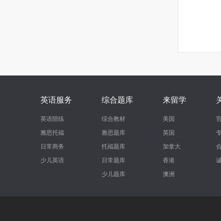
英语服务
综合题库
来留学
英语陪练
综合教材
美国
雅思托福
雅思题库
英国
日常商务
托福题库
加拿大
少儿英语
日常题库
香港
少儿题库
澳洲