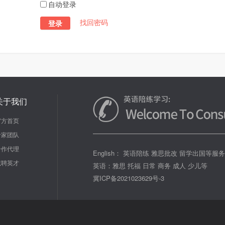
自动登录
找回密码
登录
关于我们
官方首页
专家团队
合作代理
English： 英语陪练 雅思批改 留学出国等服
诚聘英才
英语：雅思 托福 日常 商务 成人 少儿等
冀ICP备2021023629号-3