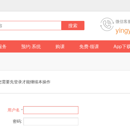
微信客
搜索
ying
服务
预约·系统
购课
免费·领课
App下
您需要先登录才能继续本操作
用户名
密码: