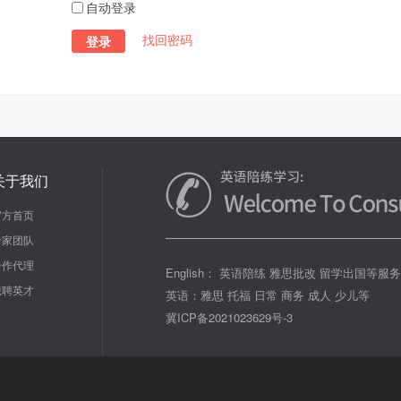
自动登录
找回密码
登录
关于我们
官方首页
专家团队
合作代理
English： 英语陪练 雅思批改 留学出国等服
诚聘英才
英语：雅思 托福 日常 商务 成人 少儿等
冀ICP备2021023629号-3