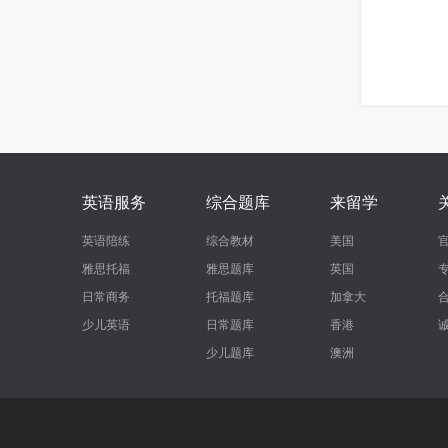
英语服务
综合题库
来留学
英语陪练
综合教材
美国
雅思托福
雅思题库
英国
日常商务
托福题库
加拿大
少儿英语
日常题库
香港
少儿题库
澳洲