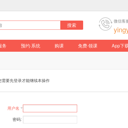
微信客
搜索
ying
服务
预约·系统
购课
免费·领课
App下
您需要先登录才能继续本操作
用户名
密码: