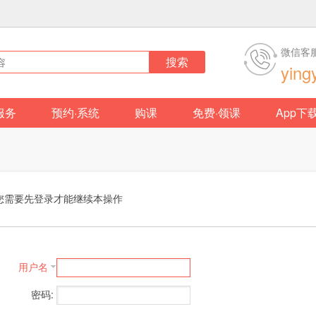
微信客
搜索
ying
服务
预约·系统
购课
免费·领课
App下
您需要先登录才能继续本操作
用户名
密码: