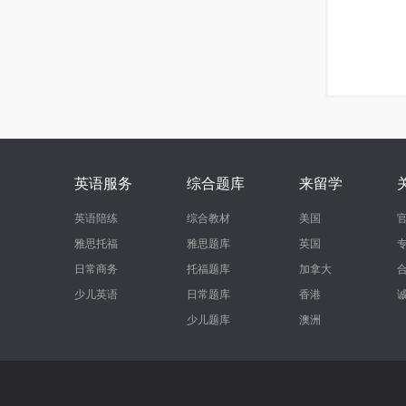
英语服务
综合题库
来留学
英语陪练
综合教材
美国
雅思托福
雅思题库
英国
日常商务
托福题库
加拿大
少儿英语
日常题库
香港
少儿题库
澳洲