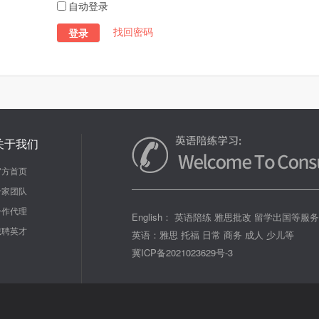
自动登录
找回密码
登录
关于我们
官方首页
专家团队
合作代理
English： 英语陪练 雅思批改 留学出国等服
诚聘英才
英语：雅思 托福 日常 商务 成人 少儿等
冀ICP备2021023629号-3